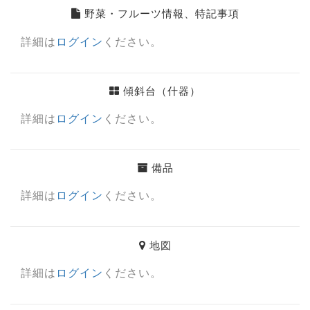
野菜・フルーツ情報、特記事項
詳細は
ログイン
ください。
傾斜台（什器）
詳細は
ログイン
ください。
備品
詳細は
ログイン
ください。
地図
詳細は
ログイン
ください。