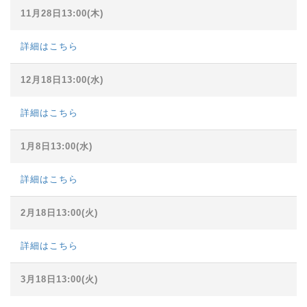
11月28日13:00(木)
詳細はこちら
12月18日13:00(水)
詳細はこちら
1月8日13:00(水)
詳細はこちら
2月18日13:00(火)
詳細はこちら
3月18日13:00(火)