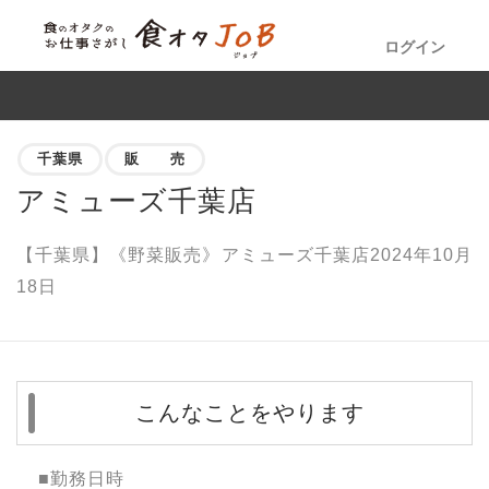
ログイン
千葉県
販 売
アミューズ千葉店
【千葉県】《野菜販売》アミューズ千葉店2024年10月
18日
こんなことをやります
■勤務日時