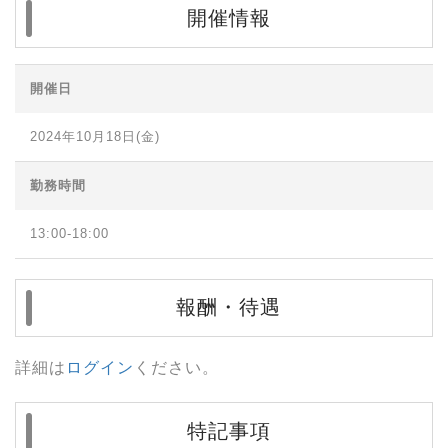
開催情報
開催日
2024年10月18日(金)
勤務時間
13:00-18:00
報酬・待遇
詳細は
ログイン
ください。
特記事項