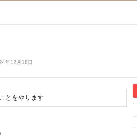
4年12月18日
ことをやります
0