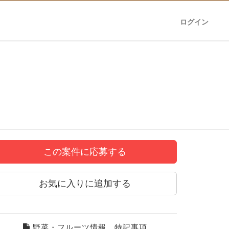
ログイン
この案件に応募する
お気に入りに追加する
野菜・フルーツ情報、特記事項