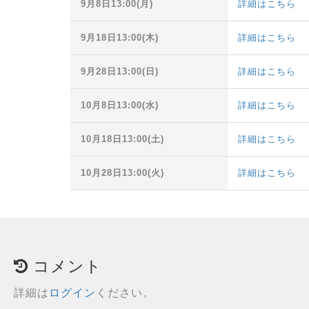
9月8日13:00(月)
詳細はこちら
9月18日13:00(木)
詳細はこちら
9月28日13:00(日)
詳細はこちら
10月8日13:00(水)
詳細はこちら
10月18日13:00(土)
詳細はこちら
10月28日13:00(火)
詳細はこちら
コメント
詳細は
ログイン
ください。